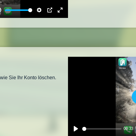
Mute
Settings
PIP
Enter
fullscreen
wie Sie Ihr Konto löschen.
00:33
Play