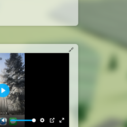
🔗
Play
Mute
Settings
PIP
Enter